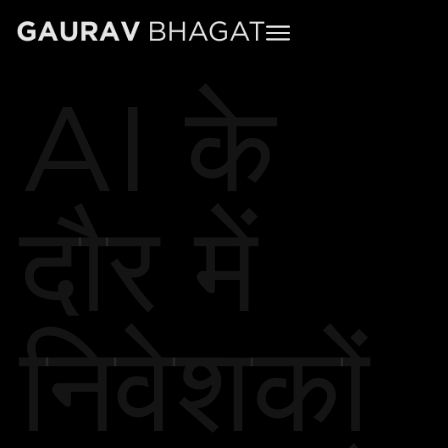
AI के
दौर में
निवेशकों