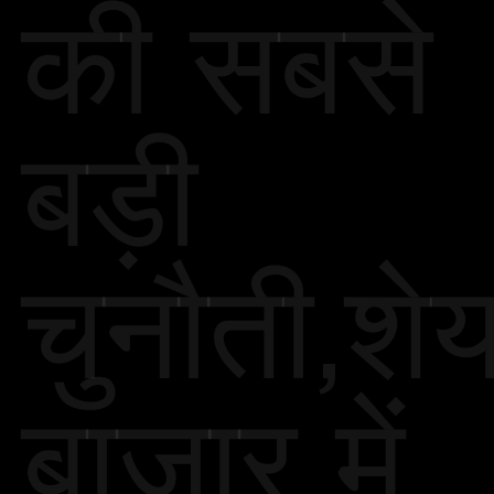
की सबसे
बड़ी
चुनौती,शे
बाजार में